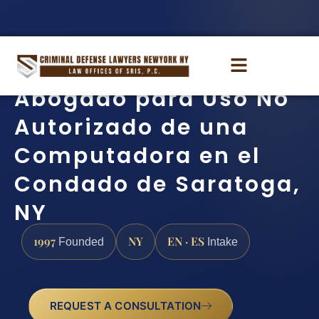
Abogado para Uso No
Autorizado de una
Computadora en el
Condado de Saratoga,
NY
1997
NY
EN · ES
Founded
Intake
REQUEST A CONSULTATION