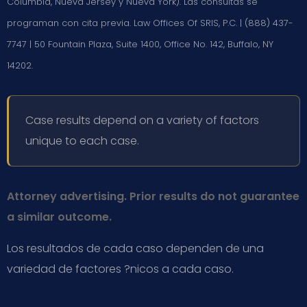
Columbia, Nueva Jersey y Nueva York). Las consultas se
programan con cita previa. Law Offices Of SRIS, P.C. | (888) 437-
7747 | 50 Fountain Plaza, Suite 1400, Office No. 142, Buffalo, NY
14202.
Case results depend on a variety of factors
unique to each case.
Attorney advertising. Prior results do not guarantee
a similar outcome.
Los resultados de cada caso dependen de una
variedad de factores ?nicos a cada caso.