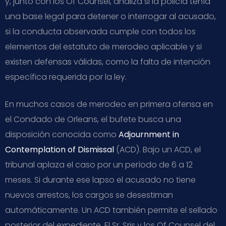
y, junto con los Of Counsel, analiza si la policía tenía
una base legal para detener o interrogar al acusado,
si la conducta observada cumple con todos los
elementos del estatuto de merodeo aplicable y si
existen defensas válidas, como la falta de intención
específica requerida por la ley.
En muchos casos de merodeo en primera ofensa en
el Condado de Orleans, el bufete busca una
disposición conocida como
Adjournment in
Contemplation of Dismissal
(ACD). Bajo un ACD, el
tribunal aplaza el caso por un período de 6 a 12
meses. Si durante ese lapso el acusado no tiene
nuevos arrestos, los cargos se desestiman
automáticamente. Un ACD también permite el sellado
posterior del expediente. El Sr. Sris y los Of Counsel del