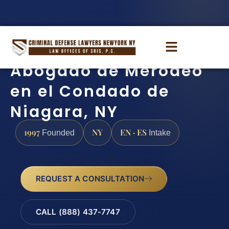
Abogado de Merodeo
en el Condado de
Niagara, NY
1997
NY
EN · ES
Founded
Intake
REQUEST A CONSULTATION
CALL (888) 437-7747