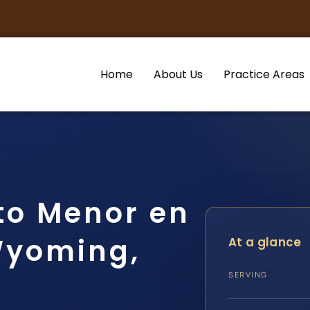
Home
About Us
Practice Areas
to Menor en
Wyoming,
At a glance
SERVING