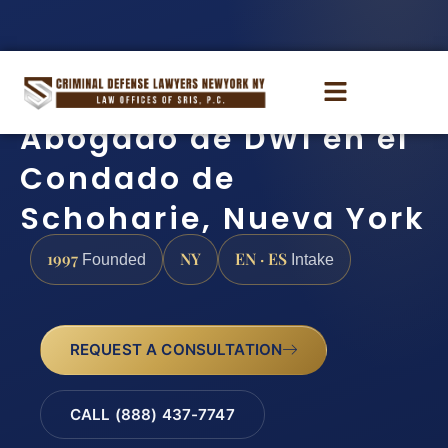
Abogado de DWI en el
Condado de
Schoharie, Nueva York
1997
NY
EN · ES
Founded
Intake
REQUEST A CONSULTATION
CALL (888) 437-7747