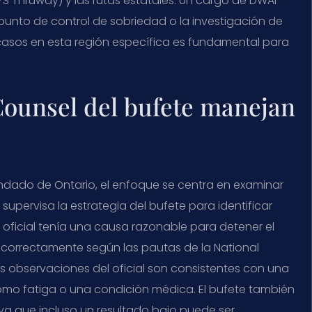
YS Thruway) y las rutas estatales. Un cargo de DWAI
 punto de control de sobriedad o la investigación de
casos en esta región específica es fundamental para
 Counsel del bufete manejan
dado de Ontario, el enfoque se centra en examinar
s supervisa la estrategia del bufete para identificar
el oficial tenía una causa razonable para detener el
 correctamente según las pautas de la National
las observaciones del oficial son consistentes con una
omo fatiga o una condición médica. El bufete también
 ya que incluso un resultado bajo puede ser