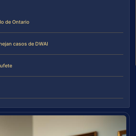
do de Ontario
manejan casos de DWAI
bufete