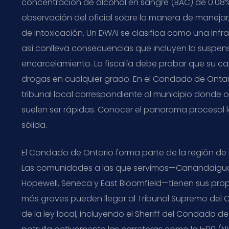
concentración de alcohol en sangre (BAC) de 0.08
observación del oficial sobre la manera de maneja
de intoxicación. Un DWAI se clasifica como una infr
así conlleva consecuencias que incluyen la suspensió
encarcelamiento. La fiscalía debe probar que su c
drogas en cualquier grado. En el Condado de Ontari
tribunal local correspondiente al municipio donde 
suelen ser rápidas. Conocer el panorama procesal 
sólida.
El Condado de Ontario forma parte de la región de los
Las comunidades a las que servimos—Canandaigua, 
Hopewell, Seneca y East Bloomfield—tienen sus propi
más graves pueden llegar al Tribunal Supremo del
de la ley local, incluyendo el Sheriff del Condado d