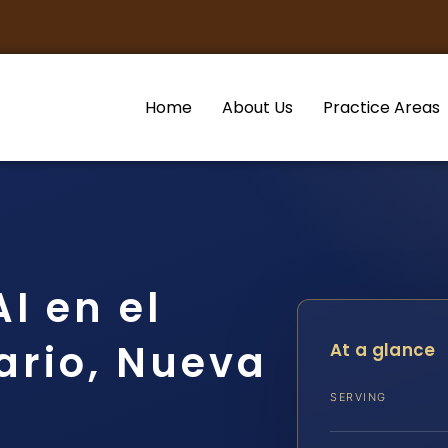
Home
About Us
Practice Areas
I en el
ario, Nueva
At a glance
SERVING