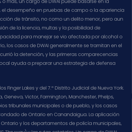
% o más, un cargo de DWAI puede basarse en la
r, el desempeño en pruebas de campo o la apariencia
acción de tránsito, no como un delito menor, pero aun
n de la licencia, multas y la posibilidad de
apacidad para manejar se vio afectada por alcohol o
o, los casos de DWAI generalmente se tramitan en el
ocurrió la detención, y las primeras comparecencias
local ayuda a preparar una estrategia de defensa
 Finger Lakes y del 7.º Distrito Judicial de Nueva York.
Geneva, Victor, Farmington, Manchester, Phelps,
os tribunales municipales o de pueblo, y los casos
 Condado de Ontario en Canandaigua. La aplicación
e Ontario y los departamentos de policía municipales,