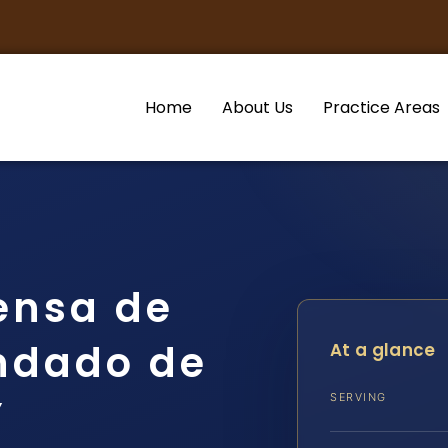
Home
About Us
Practice Areas
ensa de
ondado de
At a glance
SERVING
Y