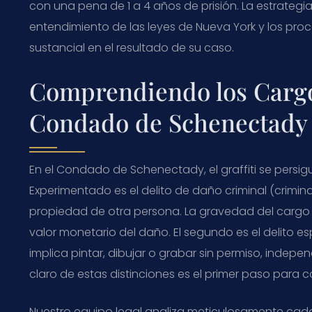
con una pena de 1 a 4 años de prisión. La estrateg
entendimiento de las leyes de Nueva York y los pro
sustancial en el resultado de su caso.
Comprendiendo los Cargos
Condado de Schenectady
En el Condado de Schenectady, el graffiti se persi
Experimentado es el delito de daño criminal (crimin
propiedad de otra persona. La gravedad del carg
valor monetario del daño. El segundo es el delito esp
implica pintar, dibujar o grabar sin permiso, indep
claro de estas distinciones es el primer paso para c
Nuestro equipo legal analiza meticulosamente cada