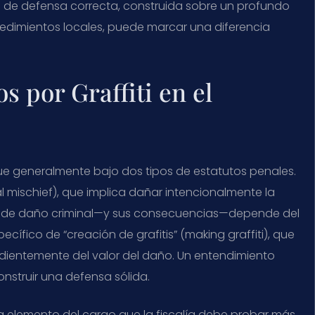
ia de defensa correcta, construida sobre un profundo
cedimientos locales, puede marcar una diferencia
 por Graffiti en el
gue generalmente bajo dos tipos de estatutos penales.
al mischief), que implica dañar intencionalmente la
o de daño criminal—y sus consecuencias—depende del
ecífico de “creación de grafitis” (making graffiti), que
endientemente del valor del daño. Un entendimiento
onstruir una defensa sólida.
 elemento del cargo que la fiscalía debe probar más