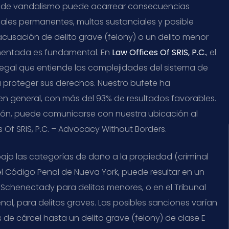
 de vandalismo puede acarrear consecuencias
nales permanentes, multas sustanciales y posible
 acusación de delito grave (felony) o un delito menor
rimentada es fundamental. En
Law Offices Of SRIS, P.C.
, el
o legal que entiende las complejidades del sistema de
a proteger sus derechos. Nuestro bufete ha
general, con más del 93% de resultados favorables.
ación, puede comunicarse con nuestra ubicación al
s Of SRIS, P.C. – Advocacy Without Borders.
bajo las categorías de daño a la propiedad (criminal
n el Código Penal de Nueva York, puede resultar en un
Schenectady para delitos menores, o en el Tribunal
, para delitos graves. Las posibles sanciones varían
de cárcel hasta un delito grave (felony) de clase E