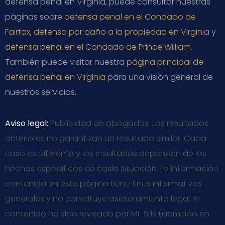
defensa penal en Virginia, puede consultar nuestras
páginas sobre
defensa penal en el Condado de
Fairfax
,
defensa por daño a la propiedad en Virginia
y
defensa penal en el Condado de Prince William
.
También puede visitar nuestra
página principal de
defensa penal en Virginia
para una visión general de
nuestros servicios.
Aviso legal:
Publicidad de abogados. Los resultados
anteriores no garantizan un resultado similar. Cada
caso es diferente y los resultados dependen de los
hechos específicos de cada situación. La información
contenida en esta página tiene fines informativos
generales y no constituye asesoramiento legal. El
contenido ha sido revisado por Mr. Sris (admitido en