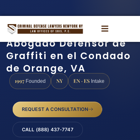
Abogado Defensor de
Graffiti en el Condado
de Orange, VA
1997
NY
EN · ES
Founded
Intake
REQUEST A CONSULTATION
CALL (888) 437-7747