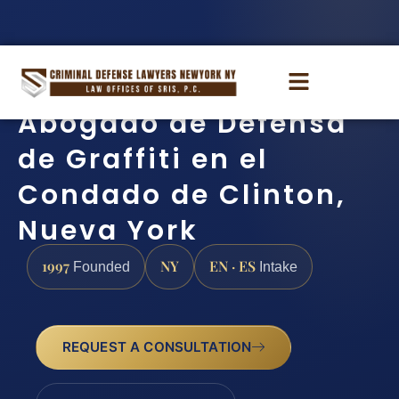
Abogado de Defensa
de Graffiti en el
Condado de Clinton,
Nueva York
1997
NY
EN · ES
Founded
Intake
REQUEST A CONSULTATION