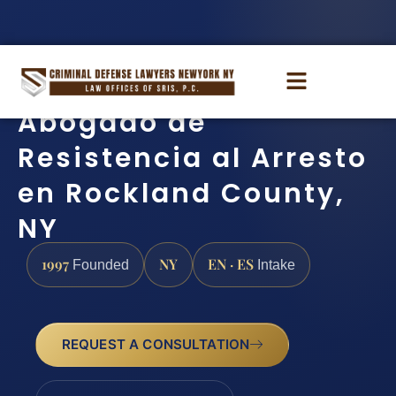
Abogado de
Resistencia al Arresto
en Rockland County,
NY
1997
NY
EN · ES
Founded
Intake
REQUEST A CONSULTATION