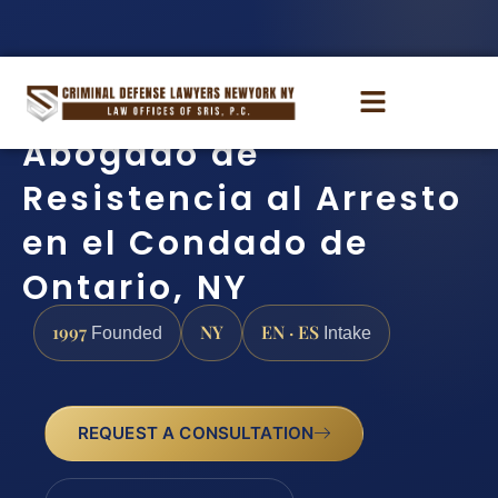
Abogado de
Resistencia al Arresto
en el Condado de
Ontario, NY
1997
NY
EN · ES
Founded
Intake
REQUEST A CONSULTATION