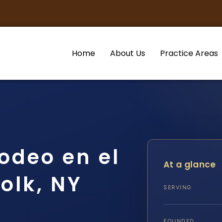
Home
About Us
Practice Areas
odeo en el
At a glance
olk, NY
SERVING
FOUNDED