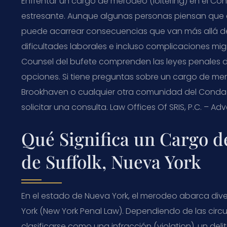
Enfrentar un cargo de merodeo (loitering) en el Co
estresante. Aunque algunas personas piensan que
puede acarrear consecuencias que van más allá de
dificultades laborales e incluso complicaciones mig
Counsel del bufete comprenden las leyes penales d
opciones. Si tiene preguntas sobre un cargo de mero
Brookhaven o cualquier otra comunidad del Condad
solicitar una consulta. Law Offices Of SRIS, P.C. – A
Qué Significa un Cargo 
de Suffolk, Nueva York
En el estado de Nueva York, el merodeo abarca div
York (New York Penal Law). Dependiendo de las cir
clasificarse como una infracción (violation), un de