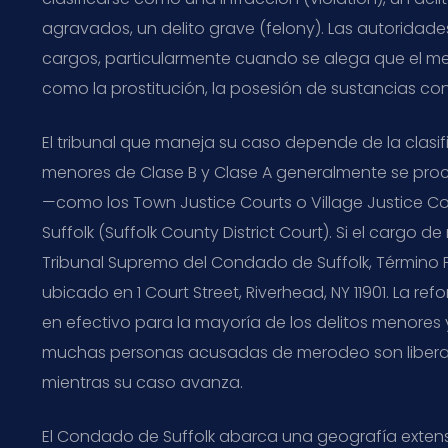
agravados, un delito grave (felony). Las autoridad
cargos, particularmente cuando se alega que el mer
como la prostitución, la posesión de sustancias co
El tribunal que maneja su caso depende de la clasifi
menores de Clase B y Clase A generalmente se proce
—como los Town Justice Courts o Village Justice Co
Suffolk (Suffolk County District Court). Si el cargo d
Tribunal Supremo del Condado de Suffolk, Término P
ubicado en 1 Court Street, Riverhead, NY 11901. La re
en efectivo para la mayoría de los delitos menores y
muchas personas acusadas de merodeo son libera
mientras su caso avanza.
El Condado de Suffolk abarca una geografía extens