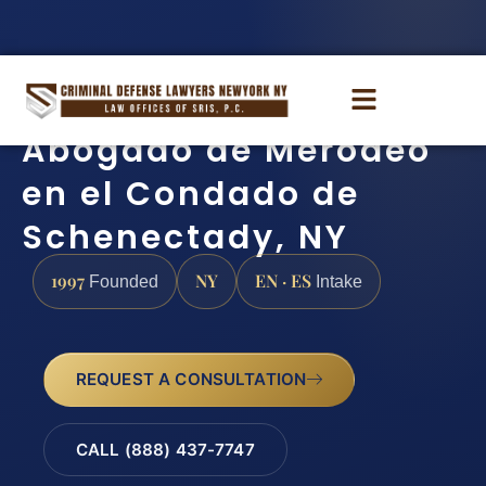
Abogado de Merodeo
en el Condado de
Schenectady, NY
1997
NY
EN · ES
Founded
Intake
REQUEST A CONSULTATION
CALL (888) 437-7747