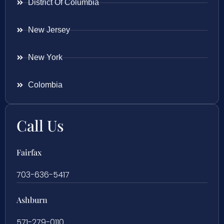
District Of Columbia
New Jersey
New York
Colombia
Call Us
Fairfax
703-636-5417
Ashburn
571-279-0110