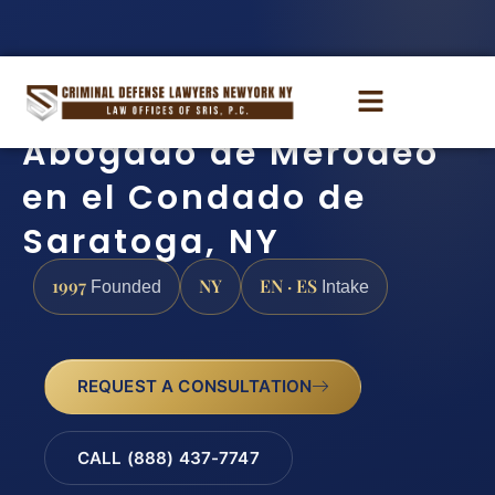
Abogado de Merodeo
en el Condado de
Saratoga, NY
1997
NY
EN · ES
Founded
Intake
REQUEST A CONSULTATION
CALL (888) 437-7747