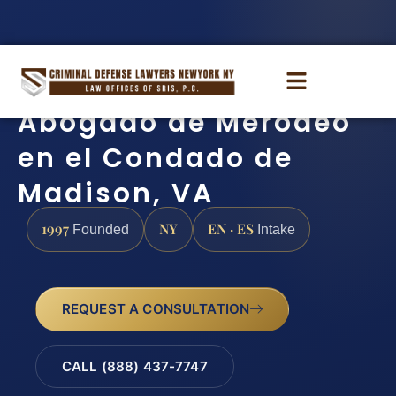
Abogado de Merodeo
en el Condado de
Madison, VA
1997
NY
EN · ES
Founded
Intake
REQUEST A CONSULTATION
CALL (888) 437-7747