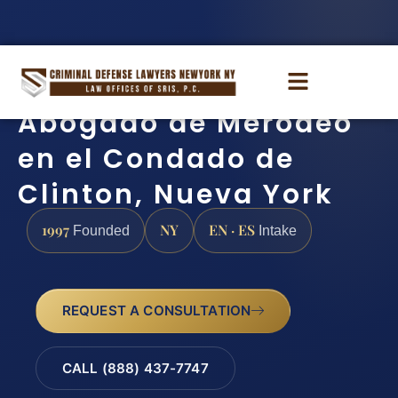
Abogado de Merodeo
en el Condado de
Clinton, Nueva York
1997
NY
EN · ES
Founded
Intake
REQUEST A CONSULTATION
CALL (888) 437-7747