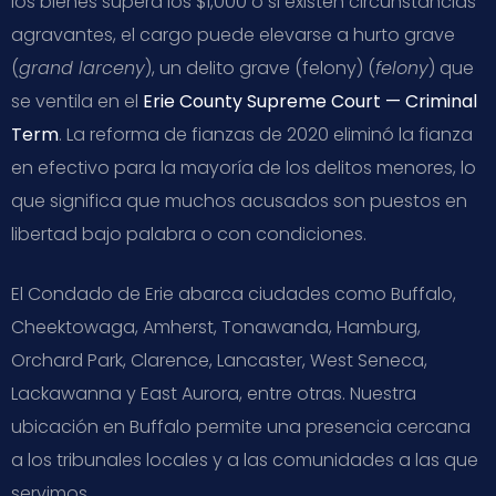
los bienes supera los $1,000 o si existen circunstancias
agravantes, el cargo puede elevarse a hurto grave
(
grand larceny
), un delito grave (felony) (
felony
) que
se ventila en el
Erie County Supreme Court — Criminal
Term
. La reforma de fianzas de 2020 eliminó la fianza
en efectivo para la mayoría de los delitos menores, lo
que significa que muchos acusados son puestos en
libertad bajo palabra o con condiciones.
El Condado de Erie abarca ciudades como Buffalo,
Cheektowaga, Amherst, Tonawanda, Hamburg,
Orchard Park, Clarence, Lancaster, West Seneca,
Lackawanna y East Aurora, entre otras. Nuestra
ubicación en Buffalo permite una presencia cercana
a los tribunales locales y a las comunidades a las que
servimos.