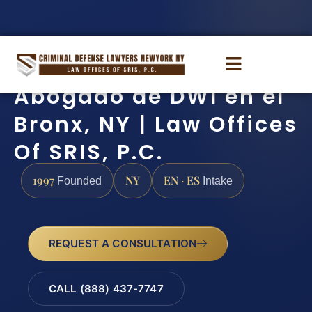
Abogado de DWI en el
Bronx, NY | Law Offices
Of SRIS, P.C.
1997
NY
EN · ES
Founded
Intake
REQUEST A CONSULTATION
CALL (888) 437-7747