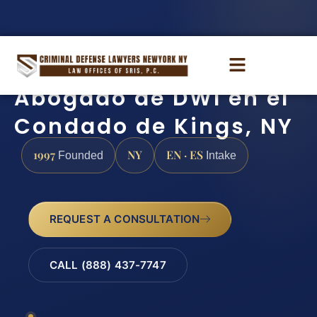
Abogado de DWI en el
Condado de Kings, NY
1997
NY
EN · ES
Founded
Intake
REQUEST A CONSULTATION
CALL (888) 437-7747