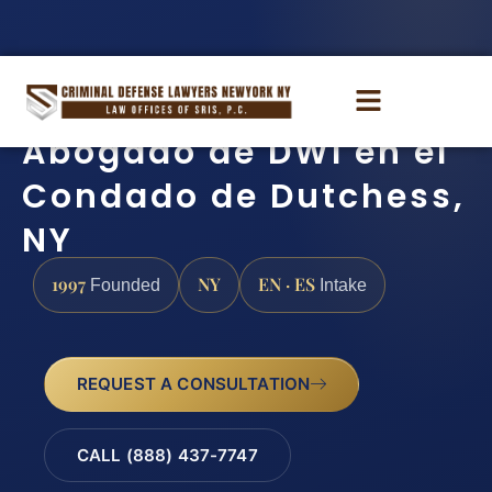
Abogado de DWI en el
Condado de Dutchess,
NY
1997
NY
EN · ES
Founded
Intake
REQUEST A CONSULTATION
CALL (888) 437-7747