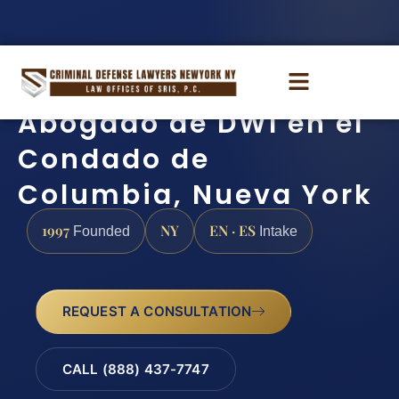
Abogado de DWI en el
Condado de
Columbia, Nueva York
1997
NY
EN · ES
Founded
Intake
REQUEST A CONSULTATION
CALL (888) 437-7747