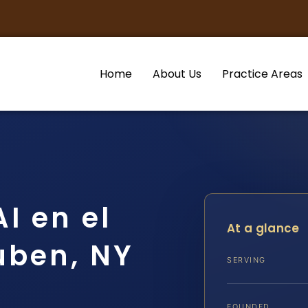
Home
About Us
Practice Areas
I en el
At a glance
uben, NY
SERVING
FOUNDED