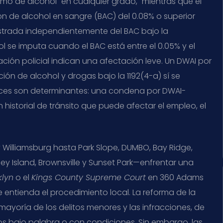
o de alcohol "en cualquier grado," mientras que el
ón de alcohol en sangre (BAC) del 0.08% o superior
ostrada independientemente del BAC bajo la
l se imputa cuando el BAC está entre el 0.05% y el
ión policial indican una afectación leve. Un DWAI por
ión de alcohol y drogas bajo la 1192(4-a) sí se
tices son determinantes: una condena por DWAI-
historial de tránsito que puede afectar el empleo, el
Williamsburg hasta Park Slope, DUMBO, Bay Ridge,
ey Island, Brownsville y Sunset Park—enfrentar una
klyn
o el
Kings County Supreme Court
en 360 Adams
que entienda el procedimiento local. La reforma de la
 mayoría de los delitos menores y las infracciones, de
 bajo palabra o con condiciones. Sin embargo, las