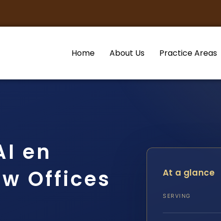
Home
About Us
Practice Areas
I en
aw Offices
At a glance
SERVING