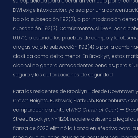
su capacidad para operar un vehículo por el consum
DWI exige intoxicación, ya sea por una concentraci
bajo la subsección 1192(2), o por intoxicación dem
subsección 1192(3). Comúnmente, el DWAI por alcoho
0.07%, o cuando las pruebas de campo y la observac
drogas bajo la subsección 1192(4) o por la combinac
clasifica como delito menor. En Brooklyn, estos ma
alcohol no genera antecedentes penales, pero sí un 
seguro y las autorizaciones de seguridad.
Para los residentes de Brooklyn—desde Downtown y 
Crown Heights, Bushwick, Flatbush, Bensonhurst, Con
comparecencia ante el
NYC Criminal Court — Broo
Street, Brooklyn, NY 11201, requiere asistencia legal 
fianza de 2020 eliminó la fianza en efectivo para la
modo que muchos acusados por DWAI son liberados