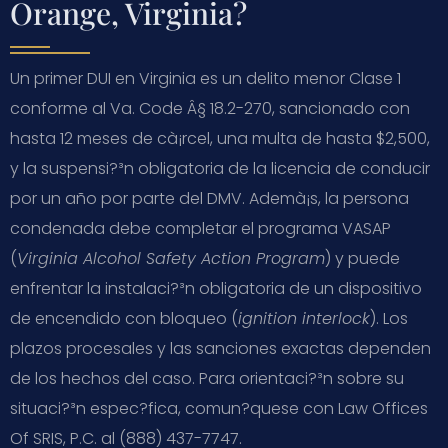
Orange, Virginia?
Un primer DUI en Virginia es un delito menor Clase 1
conforme al
Va. Code Â§ 18.2-270
, sancionado con
hasta 12 meses de cà¡rcel, una multa de hasta $2,500,
y la suspensi?³n obligatoria de la licencia de conducir
por un año por parte del DMV. Ademà¡s, la persona
condenada debe completar el programa VASAP
(
Virginia Alcohol Safety Action Program
) y puede
enfrentar la instalaci?³n obligatoria de un dispositivo
de encendido con bloqueo (
ignition interlock
). Los
plazos procesales y las sanciones exactas dependen
de los hechos del caso. Para orientaci?³n sobre su
situaci?³n espec?­fica, comun?­quese con Law Offices
Of SRIS, P.C. al (888) 437-7747.