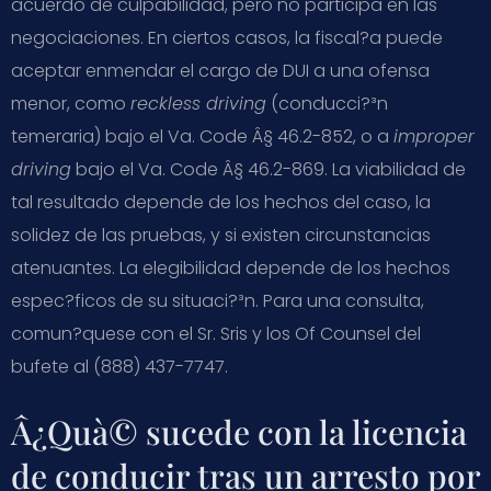
acuerdo de culpabilidad, pero no participa en las
negociaciones. En ciertos casos, la fiscal?­a puede
aceptar enmendar el cargo de DUI a una ofensa
menor, como
reckless driving
(conducci?³n
temeraria) bajo el
Va. Code Â§ 46.2-852
, o a
improper
driving
bajo el
Va. Code Â§ 46.2-869
. La viabilidad de
tal resultado depende de los hechos del caso, la
solidez de las pruebas, y si existen circunstancias
atenuantes. La elegibilidad depende de los hechos
espec?­ficos de su situaci?³n. Para una consulta,
comun?­quese con el Sr. Sris y los Of Counsel del
bufete al (888) 437-7747.
Â¿Quà© sucede con la licencia
de conducir tras un arresto por