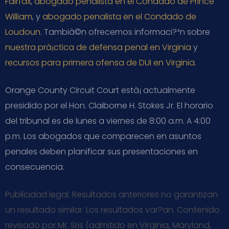
Fairfax
,
abogado penalista en el Condado de Prince
William
, y
abogado penalista en el Condado de
Loudoun
. Tambià©n ofrecemos informaci?³n sobre
nuestra prà¡ctica de defensa penal en Virginia
y
recursos para primera ofensa de DUI en Virginia
.
Orange County Circuit Court està¡ actualmente
presidido por el Hon. Claiborne H. Stokes Jr. El horario
del tribunal es de lunes a viernes de 8:00 a.m. A 4:00
p.m. Los abogados que comparecen en asuntos
penales deben planificar sus presentaciones en
consecuencia.
Publicidad legal. Resultados anteriores no garantizan
un resultado similar. Los resultados var?­an. Contenido
revisado por Mr. Sris (admitido en Virginia, Maryland,