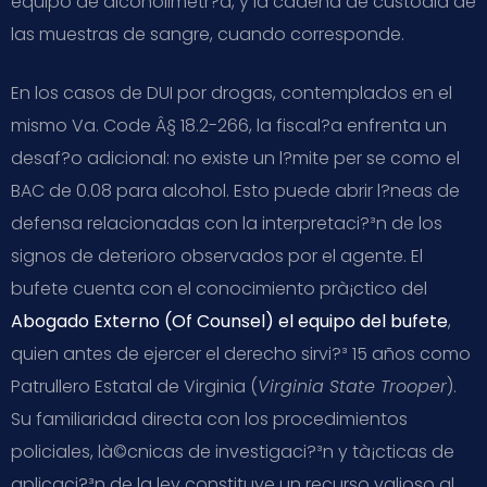
equipo de alcoholimetr?­a, y la cadena de custodia de
las muestras de sangre, cuando corresponde.
En los casos de DUI por drogas, contemplados en el
mismo
Va. Code Â§ 18.2-266
, la fiscal?­a enfrenta un
desaf?­o adicional: no existe un l?­mite per se como el
BAC de 0.08 para alcohol. Esto puede abrir l?­neas de
defensa relacionadas con la interpretaci?³n de los
signos de deterioro observados por el agente. El
bufete cuenta con el conocimiento prà¡ctico del
Abogado Externo (Of Counsel) el equipo del bufete
,
quien antes de ejercer el derecho sirvi?³ 15 años como
Patrullero Estatal de Virginia (
Virginia State Trooper
).
Su familiaridad directa con los procedimientos
policiales, là©cnicas de investigaci?³n y tà¡cticas de
aplicaci?³n de la ley constituye un recurso valioso al