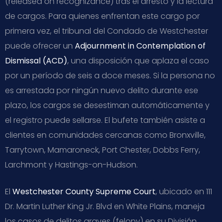
(released on recognizance) tras el arresto y la lectura
de cargos. Para quienes enfrentan este cargo por
primera vez, el tribunal del Condado de Westchester
puede ofrecer un
Adjournment in Contemplation of
Dismissal (ACD)
, una disposición que aplaza el caso
por un período de seis a doce meses. Si la persona no
es arrestada por ningún nuevo delito durante ese
plazo, los cargos se desestiman automáticamente y
el registro puede sellarse. El bufete también asiste a
clientes en comunidades cercanas como Bronxville,
Tarrytown, Mamaroneck, Port Chester, Dobbs Ferry,
Larchmont y Hastings-on-Hudson.
El
Westchester County Supreme Court
, ubicado en 111
Dr. Martin Luther King Jr. Blvd en White Plains, maneja
los casos de delitos graves (felony) en su División