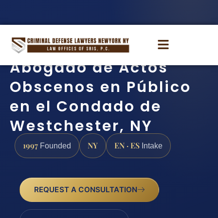
Abogado de Actos
Obscenos en Público
en el Condado de
Westchester, NY
1997
NY
EN · ES
Founded
Intake
REQUEST A CONSULTATION