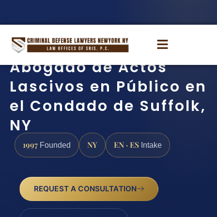
Abogado de Actos
Lascivos en Público en
el Condado de Suffolk,
NY
1997
NY
EN · ES
Founded
Intake
REQUEST A CONSULTATION