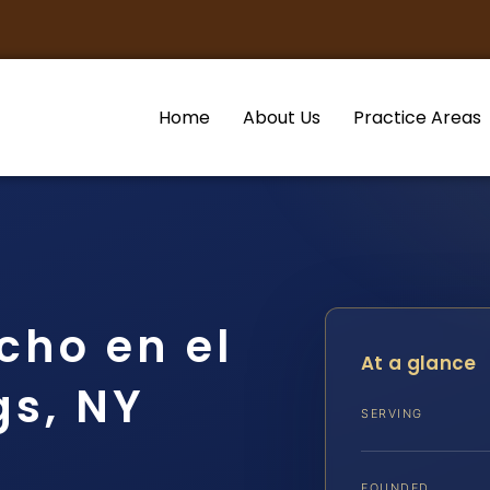
Home
About Us
Practice Areas
cho en el
At a glance
gs, NY
SERVING
FOUNDED