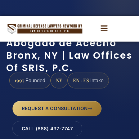
Abogado de Acecho
Bronx, NY | Law Offices
Of SRIS, P.C.
1997
NY
EN · ES
Founded
Intake
REQUEST A CONSULTATION
CALL (888) 437-7747