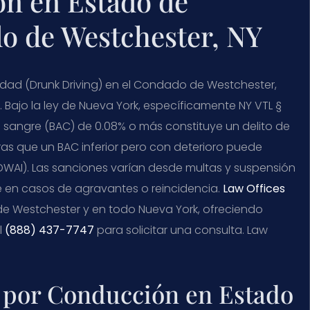
n en Estado de
o de Westchester, NY
edad (
Drunk Driving
) en el Condado de Westchester,
 Bajo la ley de Nueva York, específicamente
NY VTL §
 sangre (
BAC
) de 0.08% o más constituye un delito de
tras que un
BAC
inferior pero con deterioro puede
DWAI
). Las sanciones varían desde multas y suspensión
e en casos de agravantes o reincidencia.
Law Offices
e Westchester y en todo Nueva York, ofreciendo
l
(888) 437-7747
para solicitar una consulta. Law
o por Conducción en Estado