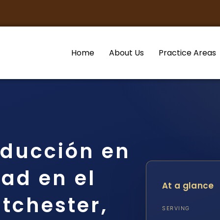
Home
About Us
Practice Areas
ducción en
ad en el
At a glance
tchester,
SERVING