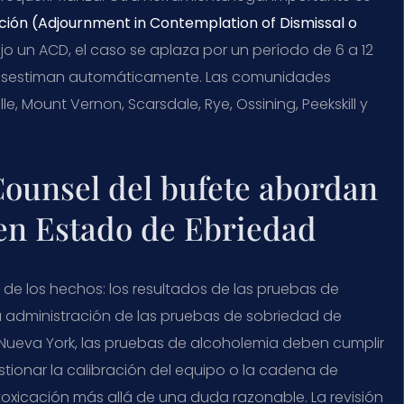
ión (
Adjournment in Contemplation of Dismissal
o
ajo un
ACD
, el caso se aplaza por un período de 6 a 12
e desestiman automáticamente. Las comunidades
e, Mount Vernon, Scarsdale, Rye, Ossining, Peekskill y
 Counsel del bufete abordan
en Estado de Ebriedad
de los hechos: los resultados de las pruebas de
 la administración de las pruebas de sobriedad de
Nueva York, las pruebas de alcoholemia deben cumplir
tionar la calibración del equipo o la cadena de
intoxicación más allá de una duda razonable. La revisión