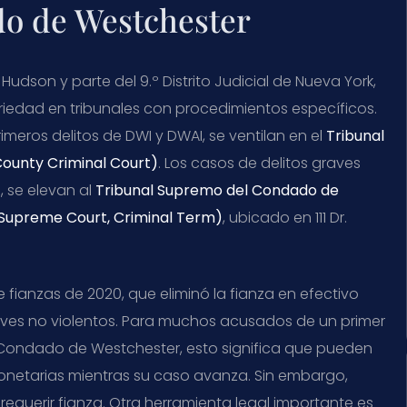
do de Westchester
udson y parte del 9.º Distrito Judicial de Nueva York,
iedad en tribunales con procedimientos específicos.
rimeros delitos de
DWI
y
DWAI
, se ventilan en el
Tribunal
ounty Criminal Court
)
. Los casos de delitos graves
 se elevan al
Tribunal Supremo del Condado de
Supreme Court, Criminal Term
)
, ubicado en 111 Dr.
 fianzas de 2020, que eliminó la fianza en efectivo
raves no violentos. Para muchos acusados de un primer
 Condado de Westchester, esto significa que pueden
onetarias mientras su caso avanza. Sin embargo,
requerir fianza. Otra herramienta legal importante es