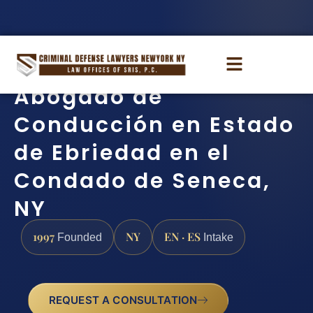
Abogado de
Conducción en Estado
de Ebriedad en el
Condado de Seneca,
NY
1997
NY
EN · ES
Founded
Intake
REQUEST A CONSULTATION