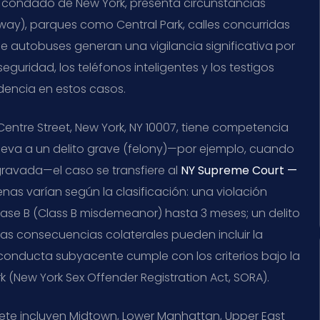
condado de New York, presenta circunstancias
way), parques como Central Park, calles concurridas
e autobuses generan una vigilancia significativa por
guridad, los teléfonos inteligentes y los testigos
dencia en estos casos.
Centre Street, New York, NY 10007, tiene competencia
 eleva a un delito grave (felony)—por ejemplo, cuando
gravada—el caso se transfiere al
NY Supreme Court —
penas varían según la clasificación: una violación
Clase B (Class B misdemeanor) hasta 3 meses; un delito
as consecuencias colaterales pueden incluir la
 conducta subyacente cumple con los criterios bajo la
 (New York Sex Offender Registration Act, SORA).
te incluyen Midtown, Lower Manhattan, Upper East