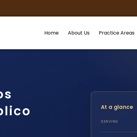
Home
About Us
Practice Areas
os
lico
At a glance
SERVING