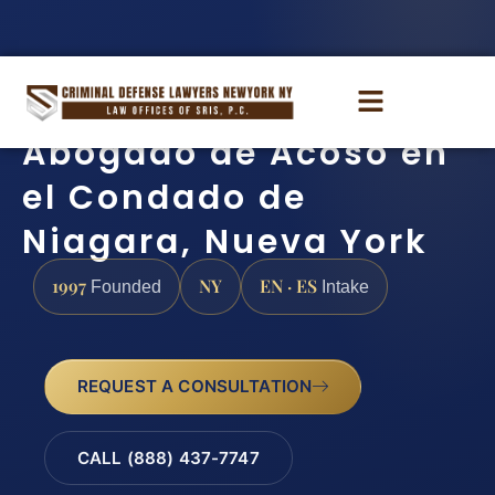
Abogado de Acoso en
el Condado de
Niagara, Nueva York
1997
NY
EN · ES
Founded
Intake
REQUEST A CONSULTATION
CALL (888) 437-7747